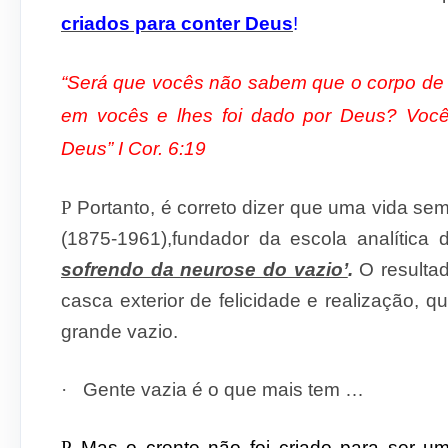
criados para conter Deus
!
“Será que vocês não sabem que o corpo de v
em vocês e lhes foi dado por Deus? Vo
Deus” I Cor. 6:19
P
Portanto, é correto dizer que uma vida s
(1875-1961),
fundador da escola analítica 
sofrendo da neurose do vazio’
.
O resulta
casca exterior de felicidade e realização,
grande vazio.
·
Gente vazia é o que mais tem …
P
Mas o crente não foi criado para ser um