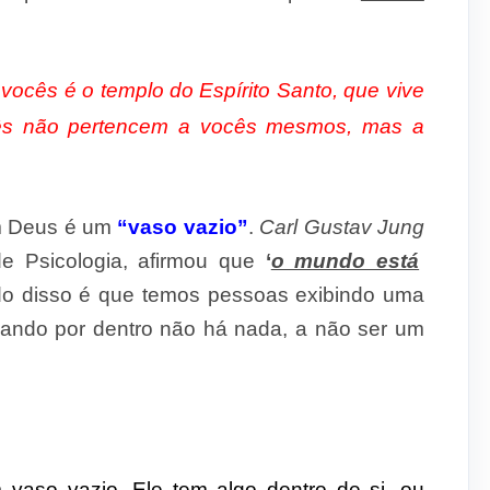
ocês é o templo do Espírito Santo, que vive
cês não pertencem a vocês mesmos, mas a
em Deus é um
“vaso vazio”
.
Carl Gustav Jung
de Psicologia, afirmou que
‘
o mundo está
do disso é que temos pessoas exibindo uma
 quando por dentro não há nada, a não ser um
 vaso vazio. Ele tem algo dentro de si, ou