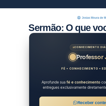
Josias Moura de 
Sermão: O que vo
CONHECIMENTO DIÁR
Professor
FÉ • CONHECIMENTO • ED
Aprofunde sua
fé e conhecimento
com
entregues exclusivamente diretament
Receber conte