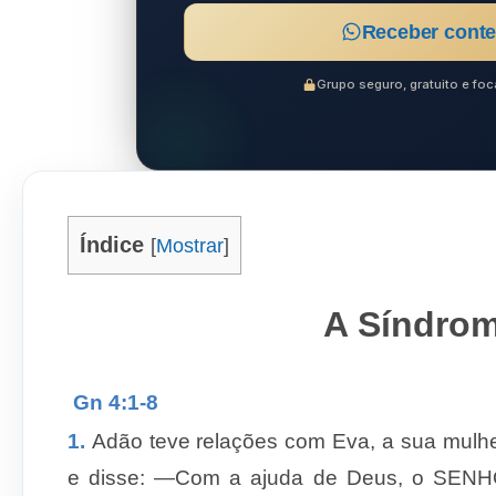
Receber conte
Grupo seguro, gratuito e f
Índice
[
Mostrar
]
A Síndro
Gn 4
:1-8
1.
Adão teve relações com Eva, a sua mulher,
e disse: —Com a ajuda de Deus, o SENHOR