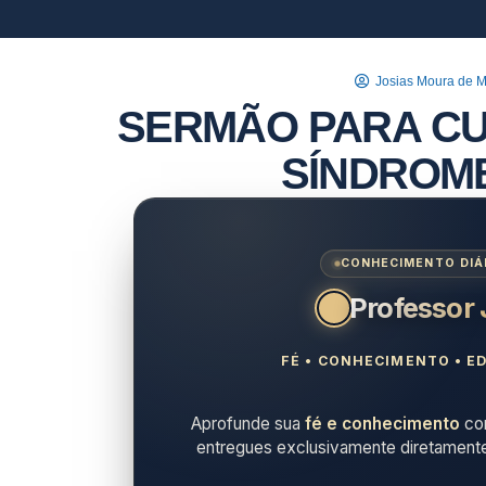
Josias Moura de 
SERMÃO PARA CUL
SÍNDROME
CONHECIMENTO DIÁR
Professor
FÉ • CONHECIMENTO • ED
Aprofunde sua
fé e conhecimento
com
entregues exclusivamente diretament