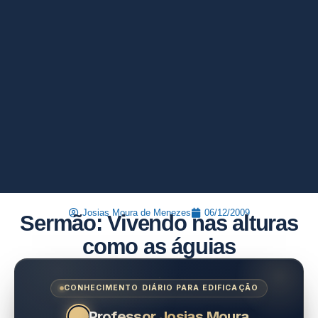
Josias Moura de Menezes
06/12/2009
Sermão: Vivendo nas alturas
como as águias
CONHECIMENTO DIÁRIO PARA EDIFICAÇÃO
Professor Josias Moura