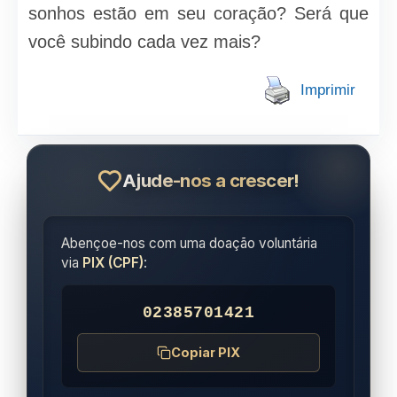
sonhos estão em seu coração? Será que
você subindo cada vez mais?
Imprimir
Ajude-nos a crescer!
Abençoe-nos com uma doação voluntária
via
PIX (CPF)
:
02385701421
Copiar PIX