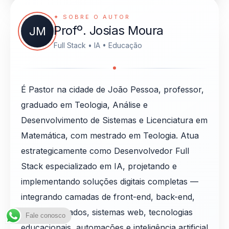
✦ SOBRE O AUTOR
Profº. Josias Moura
JM
Full Stack • IA • Educação
É Pastor na cidade de João Pessoa, professor,
graduado em Teologia, Análise e
Desenvolvimento de Sistemas e Licenciatura em
Matemática, com mestrado em Teologia. Atua
estrategicamente como Desenvolvedor Full
Stack especializado em IA, projetando e
implementando soluções digitais completas —
integrando camadas de front-end, back-end,
bancos de dados, sistemas web, tecnologias
Fale conosco
educacionais, automações e inteligência artificial