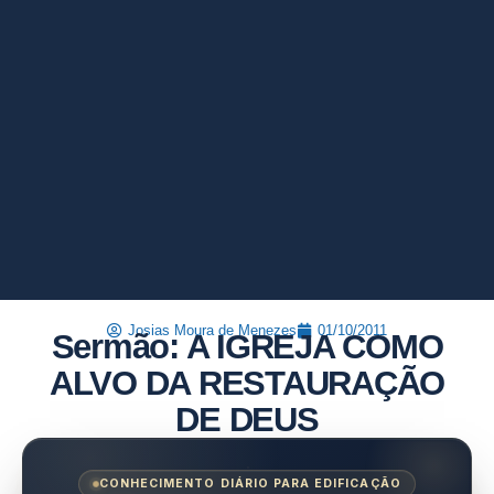
Josias Moura de Menezes
01/10/2011
Sermão: A IGREJA COMO
ALVO DA RESTAURAÇÃO
DE DEUS
CONHECIMENTO DIÁRIO PARA EDIFICAÇÃO