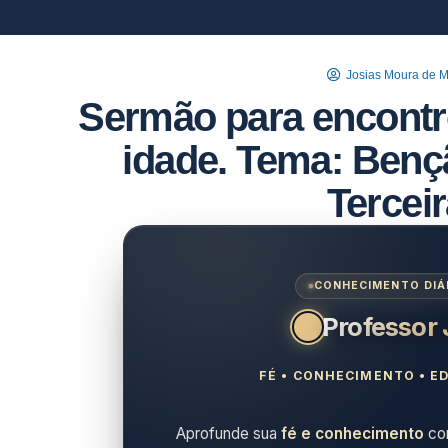
Josias Moura de 
Sermão para encontro
idade. Tema: Benç
Tercei
CONHECIMENTO DIÁR
Professor
FÉ • CONHECIMENTO • ED
Aprofunde sua
fé e conhecimento
com