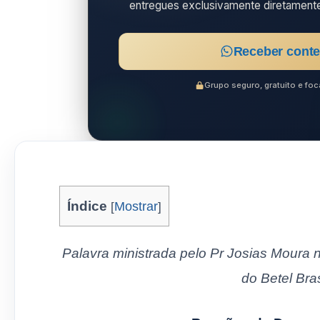
entregues exclusivamente diretament
Receber conte
Grupo seguro, gratuito e f
Índice
[
Mostrar
]
Palavra ministrada pelo Pr Josias Moura n
do Betel Bras