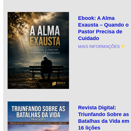
Ebook: A Alma
Exausta – Quando o
Pastor Precisa de
Cuidado
MAIS INFORMAÇÕES
Revista Digital:
Triunfando Sobre as
Batalhas da Vida em
16 lições