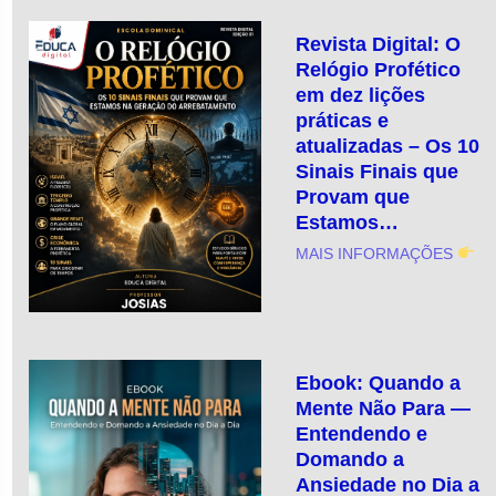
Revista Digital: O
Relógio Profético
em dez lições
práticas e
atualizadas – Os 10
Sinais Finais que
Provam que
Estamos…
MAIS INFORMAÇÕES
Ebook: Quando a
Mente Não Para —
Entendendo e
Domando a
Ansiedade no Dia a