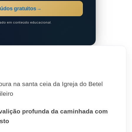
údos gratuitos
→
ocado em conteúdo educacional.
oura na santa ceia da Igreja do Betel
ileiro
valição profunda da caminhada com
isto