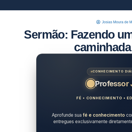
Josias Moura de 
Sermão: Fazendo um
caminhada
CONHECIMENTO DIÁR
Professor
FÉ • CONHECIMENTO • ED
Aprofunde sua
fé e conhecimento
com
entregues exclusivamente diretament