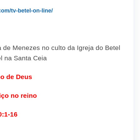
com/tv-betel-on-line/
a de Menezes no culto da Igreja do Betel
el na Santa Ceia
o de Deus
iço no reino
0:1-16