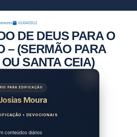
Menezes
01/04/2012
DO DE DEUS PARA O
O – (SERMÃO PARA
 OU SANTA CEIA)
IO PARA EDIFICAÇÃO
 Josias Moura
IFICAÇÃO • DEVOCIONAIS
 conteúdos diários