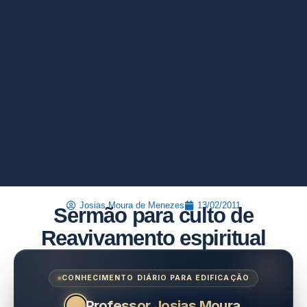
Josias Moura de Menezes
13/02/2011
Sermão para culto de
Reavivamento espiritual
CONHECIMENTO DIÁRIO PARA EDIFICAÇÃO
Professor Josias Moura