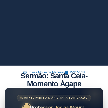
Josias Moura de Menezes
15/11/2010
Sermão: Santa Ceia-
Momento Ágape
CONHECIMENTO DIÁRIO PARA EDIFICAÇÃO
Professor Josias Moura