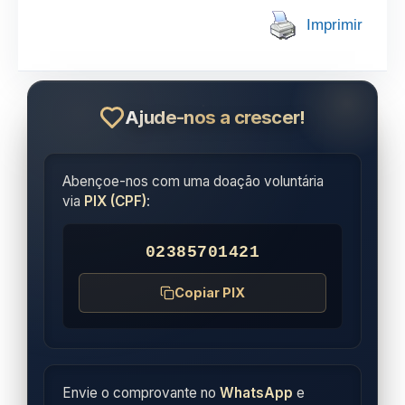
Imprimir
Ajude-nos a crescer!
Abençoe-nos com uma doação voluntária
via
PIX (CPF)
:
02385701421
Copiar PIX
Envie o comprovante no
WhatsApp
e