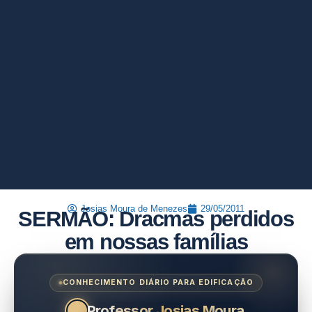
Josias Moura de Menezes
29/05/2011
SERMÃO: Dracmas perdidos
em nossas famílias
CONHECIMENTO DIÁRIO PARA EDIFICAÇÃO
Professor Josias Moura