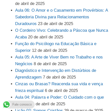
de abril de 2025
Aula 06: O Amor e o Casamento em Provérbios: A
Sabedoria Divina para Relacionamentos
Duradouros
23 de abril de 2025
O Cordeiro Vivo: Celebrando a Páscoa que Nunca
Acaba
20 de abril de 2025
Função do Psicólogo na Educação Básica e
Superior
12 de abril de 2025
Aula 05: A Arte de Viver Bem no Trabalho e nos
Negócios
8 de abril de 2025
Diagnóstico e Intervenção em Distúrbios de
Aprendizagem
7 de abril de 2025
Cinzas ou Brasas? Reacenda sua vida e vença
frieza espiritual
6 de abril de 2025
Aula 04: Palavra e Poder: O Cuidado com o que
Falamos
1 de abril de 2025
Fale conosco
Lição 02: Somos Cristãos
29 de março de 2025