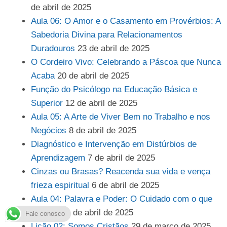
de abril de 2025
Aula 06: O Amor e o Casamento em Provérbios: A
Sabedoria Divina para Relacionamentos
Duradouros
23 de abril de 2025
O Cordeiro Vivo: Celebrando a Páscoa que Nunca
Acaba
20 de abril de 2025
Função do Psicólogo na Educação Básica e
Superior
12 de abril de 2025
Aula 05: A Arte de Viver Bem no Trabalho e nos
Negócios
8 de abril de 2025
Diagnóstico e Intervenção em Distúrbios de
Aprendizagem
7 de abril de 2025
Cinzas ou Brasas? Reacenda sua vida e vença
frieza espiritual
6 de abril de 2025
Aula 04: Palavra e Poder: O Cuidado com o que
Falamos
1 de abril de 2025
Fale conosco
Lição 02: Somos Cristãos
29 de março de 2025