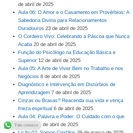
de abril de 2025
Aula 06: O Amor e o Casamento em Provérbios: A
Sabedoria Divina para Relacionamentos
Duradouros
23 de abril de 2025
O Cordeiro Vivo: Celebrando a Páscoa que Nunca
Acaba
20 de abril de 2025
Função do Psicólogo na Educação Básica e
Superior
12 de abril de 2025
Aula 05: A Arte de Viver Bem no Trabalho e nos
Negócios
8 de abril de 2025
Diagnóstico e Intervenção em Distúrbios de
Aprendizagem
7 de abril de 2025
Cinzas ou Brasas? Reacenda sua vida e vença
frieza espiritual
6 de abril de 2025
Aula 04: Palavra e Poder: O Cuidado com o que
Falamos
1 de abril de 2025
Fale conosco
Lição 02: Somos Cristãos
29 de março de 2025