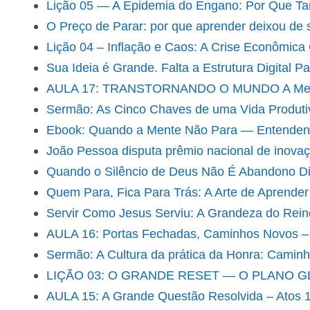
Lição 05 — A Epidemia do Engano: Por Que Ta
O Preço de Parar: por que aprender deixou de s
Lição 04 – Inflação e Caos: A Crise Econômica
Sua Ideia é Grande. Falta a Estrutura Digital P
AULA 17: TRANSTORNANDO O MUNDO A Mensag
Sermão: As Cinco Chaves de uma Vida Produti
Ebook: Quando a Mente Não Para — Entendend
João Pessoa disputa prêmio nacional de inovaçã
Quando o Silêncio de Deus Não É Abandono Dist
Quem Para, Fica Para Trás: A Arte de Aprende
Servir Como Jesus Serviu: A Grandeza do Rein
AULA 16: Portas Fechadas, Caminhos Novos –
Sermão: A Cultura da prática da Honra: Camin
LIÇÃO 03: O GRANDE RESET — O PLANO 
AULA 15: A Grande Questão Resolvida – Atos 