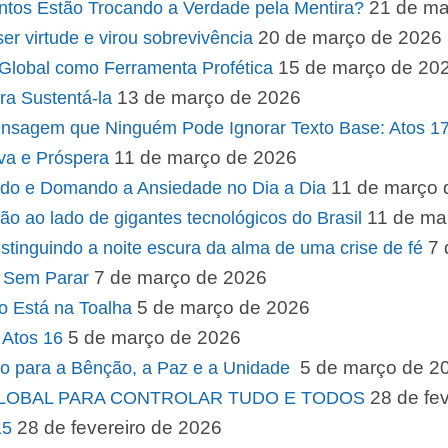
21 de ma
ntos Estão Trocando a Verdade pela Mentira?
20 de março de 2026
er virtude e virou sobrevivência
15 de março de 20
 Global como Ferramenta Profética
13 de março de 2026
ara Sustentá-la
em que Ninguém Pode Ignorar Texto Base: Atos 17
11 de março de 2026
va e Próspera
11 de março 
o e Domando a Ansiedade no Dia a Dia
11 de ma
o ao lado de gigantes tecnológicos do Brasil
7 
inguindo a noite escura da alma de uma crise de fé
7 de março de 2026
r Sem Parar
5 de março de 2026
o Está na Toalha
5 de março de 2026
 Atos 16
5 de março de 2
ho para a Bênção, a Paz e a Unidade
28 de fe
GLOBAL PARA CONTROLAR TUDO E TODOS
28 de fevereiro de 2026
15