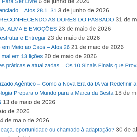
6 de junho de 2026
Para Ser Livre
3 de junho de 2026
enciado – Atos 28.1–31
31 de m
M: RECONHECENDO AS DORES DO PASSADO
23 de maio de 2026
LIA, ALMA E EMOÇÕES
23 de maio de 2026
sfrutar e Entregar
21 de maio de 2026
e em Meio ao Caos – Atos 26
20 de maio de 2026
do mal em 13 lições
ções práticas e atualizadas – Os 10 Sinais Finais que 
izado Agêntico – Como a Nova Era da IA vai Redefinir 
18 de m
ologia Prepara o Mundo para a Marca da Besta
13 de maio de 2026
6
aio de 2026
4 de maio de 2026
30 de a
: ameaça, oportunidade ou chamado à adaptação?