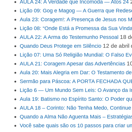
AULA 24: A Verdade que Incomoda — Atos 24
Lição 09: Gog e Magog — A Guerra que Redese
Aula 23: Coragem!: A Presença de Jesus nos M
Lição 08: “Onde Está a Promessa da Sua Vin
18 d
AULA 22: A Arma do Testemunho Pessoal
12 de abril
Quando Deus Protege em Silêncio
Lição 07: Uma Só Religião Mundial: O Falso E
10
AULA 21: Coragem Apesar das Advertências
Aula 20: Mais Alegria em Dar: O Testamento de
Sermão para Páscoa: A PORTA FECHADA Q
Lição 6 — Um Mundo Sem Leis: O Avanço da Iniq
Aula 19: Batismo no Espírito Santo: O Poder q
AULA 18 – Corinto: Não Tenha Medo, Continue 
Quando a Alma Não Aguenta Mais – Estratégia
Você sabe quais são os 10 passos para criar u