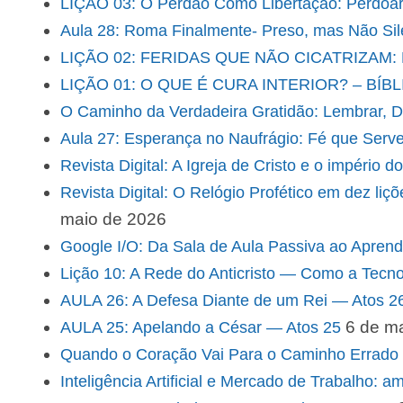
LIÇÃO 03: O Perdão Como Libertação: Perdoar 
Aula 28: Roma Finalmente- Preso, mas Não Sil
LIÇÃO 02: FERIDAS QUE NÃO CICATRIZA
LIÇÃO 01: O QUE É CURA INTERIOR? – BÍB
O Caminho da Verdadeira Gratidão: Lembrar, De
Aula 27: Esperança no Naufrágio: Fé que Serv
Revista Digital: A Igreja de Cristo e o império 
Revista Digital: O Relógio Profético em dez li
maio de 2026
Google I/O: Da Sala de Aula Passiva ao Aprend
Lição 10: A Rede do Anticristo — Como a Tecn
AULA 26: A Defesa Diante de um Rei — Atos 2
6 de m
AULA 25: Apelando a César — Atos 25
Quando o Coração Vai Para o Caminho Errado
Inteligência Artificial e Mercado de Trabalho