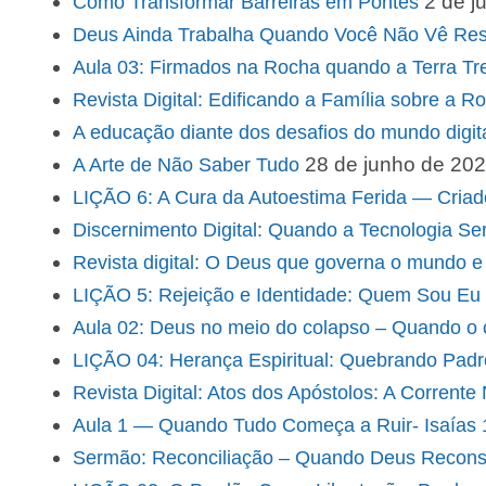
2 de j
Como Transformar Barreiras em Pontes
Deus Ainda Trabalha Quando Você Não Vê Res
Aula 03: Firmados na Rocha quando a Terra Tre
Revista Digital: Edificando a Família sobre a R
A educação diante dos desafios do mundo digital 
28 de junho de 20
A Arte de Não Saber Tudo
LIÇÃO 6: A Cura da Autoestima Ferida — Cria
Discernimento Digital: Quando a Tecnologia Se
Revista digital: O Deus que governa o mundo e 
LIÇÃO 5: Rejeição e Identidade: Quem Sou Eu
Aula 02: Deus no meio do colapso – Quando o 
LIÇÃO 04: Herança Espiritual: Quebrando Pad
Revista Digital: Atos dos Apóstolos: A Corrent
Aula 1 — Quando Tudo Começa a Ruir- Isaías 1–
Sermão: Reconciliação – Quando Deus Reconst