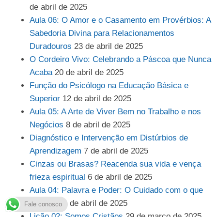
de abril de 2025
Aula 06: O Amor e o Casamento em Provérbios: A
Sabedoria Divina para Relacionamentos
Duradouros
23 de abril de 2025
O Cordeiro Vivo: Celebrando a Páscoa que Nunca
Acaba
20 de abril de 2025
Função do Psicólogo na Educação Básica e
Superior
12 de abril de 2025
Aula 05: A Arte de Viver Bem no Trabalho e nos
Negócios
8 de abril de 2025
Diagnóstico e Intervenção em Distúrbios de
Aprendizagem
7 de abril de 2025
Cinzas ou Brasas? Reacenda sua vida e vença
frieza espiritual
6 de abril de 2025
Aula 04: Palavra e Poder: O Cuidado com o que
Falamos
1 de abril de 2025
Fale conosco
Lição 02: Somos Cristãos
29 de março de 2025