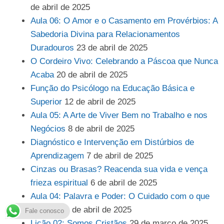
de abril de 2025
Aula 06: O Amor e o Casamento em Provérbios: A
Sabedoria Divina para Relacionamentos
Duradouros
23 de abril de 2025
O Cordeiro Vivo: Celebrando a Páscoa que Nunca
Acaba
20 de abril de 2025
Função do Psicólogo na Educação Básica e
Superior
12 de abril de 2025
Aula 05: A Arte de Viver Bem no Trabalho e nos
Negócios
8 de abril de 2025
Diagnóstico e Intervenção em Distúrbios de
Aprendizagem
7 de abril de 2025
Cinzas ou Brasas? Reacenda sua vida e vença
frieza espiritual
6 de abril de 2025
Aula 04: Palavra e Poder: O Cuidado com o que
Falamos
1 de abril de 2025
Fale conosco
Lição 02: Somos Cristãos
29 de março de 2025