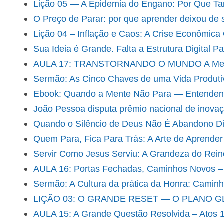
Lição 05 — A Epidemia do Engano: Por Que Ta
O Preço de Parar: por que aprender deixou de s
Lição 04 – Inflação e Caos: A Crise Econômica
Sua Ideia é Grande. Falta a Estrutura Digital P
AULA 17: TRANSTORNANDO O MUNDO A Mensag
Sermão: As Cinco Chaves de uma Vida Produti
Ebook: Quando a Mente Não Para — Entendend
João Pessoa disputa prêmio nacional de inovaçã
Quando o Silêncio de Deus Não É Abandono Dist
Quem Para, Fica Para Trás: A Arte de Aprende
Servir Como Jesus Serviu: A Grandeza do Rein
AULA 16: Portas Fechadas, Caminhos Novos –
Sermão: A Cultura da prática da Honra: Camin
LIÇÃO 03: O GRANDE RESET — O PLANO 
AULA 15: A Grande Questão Resolvida – Atos 