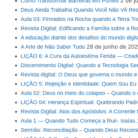
2 de j
Como Transformar Barreiras em Pontes
Deus Ainda Trabalha Quando Você Não Vê Res
Aula 03: Firmados na Rocha quando a Terra Tre
Revista Digital: Edificando a Família sobre a R
A educação diante dos desafios do mundo digital 
28 de junho de 20
A Arte de Não Saber Tudo
LIÇÃO 6: A Cura da Autoestima Ferida — Cria
Discernimento Digital: Quando a Tecnologia Se
Revista digital: O Deus que governa o mundo e 
LIÇÃO 5: Rejeição e Identidade: Quem Sou Eu
Aula 02: Deus no meio do colapso – Quando o 
LIÇÃO 04: Herança Espiritual: Quebrando Pad
Revista Digital: Atos dos Apóstolos: A Corrent
Aula 1 — Quando Tudo Começa a Ruir- Isaías 1–
Sermão: Reconciliação – Quando Deus Reconst