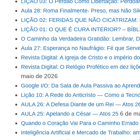
LIÇÃO 03: O Perdão Como Libertação: Perdoar 
Aula 28: Roma Finalmente- Preso, mas Não Sil
LIÇÃO 02: FERIDAS QUE NÃO CICATRIZA
LIÇÃO 01: O QUE É CURA INTERIOR? – BÍB
O Caminho da Verdadeira Gratidão: Lembrar, De
Aula 27: Esperança no Naufrágio: Fé que Serv
Revista Digital: A Igreja de Cristo e o império 
Revista Digital: O Relógio Profético em dez li
maio de 2026
Google I/O: Da Sala de Aula Passiva ao Aprend
Lição 10: A Rede do Anticristo — Como a Tecn
AULA 26: A Defesa Diante de um Rei — Atos 2
6 de m
AULA 25: Apelando a César — Atos 25
Quando o Coração Vai Para o Caminho Errado
Inteligência Artificial e Mercado de Trabalho