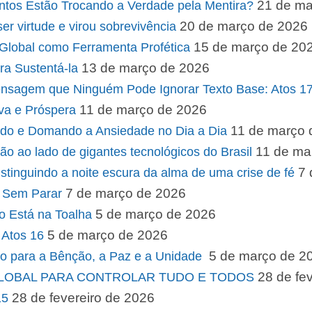
21 de ma
ntos Estão Trocando a Verdade pela Mentira?
20 de março de 2026
er virtude e virou sobrevivência
15 de março de 20
 Global como Ferramenta Profética
13 de março de 2026
ara Sustentá-la
em que Ninguém Pode Ignorar Texto Base: Atos 17
11 de março de 2026
va e Próspera
11 de março 
o e Domando a Ansiedade no Dia a Dia
11 de ma
o ao lado de gigantes tecnológicos do Brasil
7 
inguindo a noite escura da alma de uma crise de fé
7 de março de 2026
r Sem Parar
5 de março de 2026
o Está na Toalha
5 de março de 2026
 Atos 16
5 de março de 2
ho para a Bênção, a Paz e a Unidade
28 de fe
GLOBAL PARA CONTROLAR TUDO E TODOS
28 de fevereiro de 2026
15