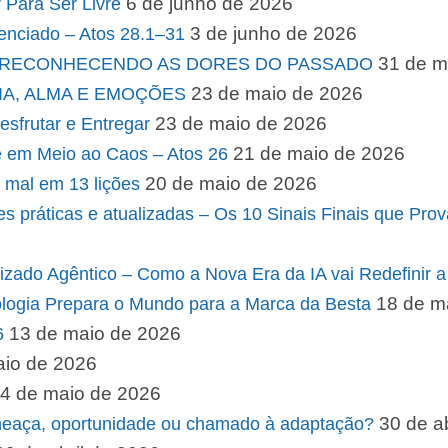
6 de junho de 2026
Para Ser Livre
3 de junho de 2026
enciado – Atos 28.1–31
31 de m
M: RECONHECENDO AS DORES DO PASSADO
23 de maio de 2026
LIA, ALMA E EMOÇÕES
23 de maio de 2026
sfrutar e Entregar
21 de maio de 2026
e em Meio ao Caos – Atos 26
20 de maio de 2026
do mal em 13 lições
ções práticas e atualizadas – Os 10 Sinais Finais que 
izado Agêntico – Como a Nova Era da IA vai Redefinir 
18 de m
ologia Prepara o Mundo para a Marca da Besta
13 de maio de 2026
6
aio de 2026
4 de maio de 2026
30 de a
: ameaça, oportunidade ou chamado à adaptação?