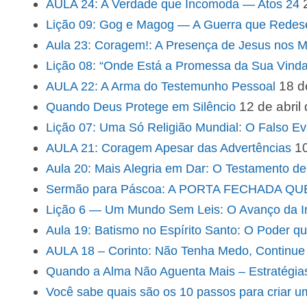
AULA 24: A Verdade que Incomoda — Atos 24
Lição 09: Gog e Magog — A Guerra que Redese
Aula 23: Coragem!: A Presença de Jesus nos M
Lição 08: “Onde Está a Promessa da Sua Vin
18 d
AULA 22: A Arma do Testemunho Pessoal
12 de abril
Quando Deus Protege em Silêncio
Lição 07: Uma Só Religião Mundial: O Falso E
10
AULA 21: Coragem Apesar das Advertências
Aula 20: Mais Alegria em Dar: O Testamento de
Sermão para Páscoa: A PORTA FECHADA Q
Lição 6 — Um Mundo Sem Leis: O Avanço da Iniq
Aula 19: Batismo no Espírito Santo: O Poder q
AULA 18 – Corinto: Não Tenha Medo, Continue 
Quando a Alma Não Aguenta Mais – Estratégia
Você sabe quais são os 10 passos para criar u